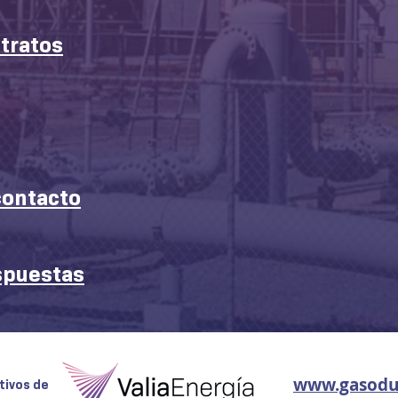
ntratos
​​
contacto
spuestas
www.gasodu
tivos de